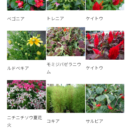
トレニア
ケイトウ
ベゴニア
モミジバゼラニウ
ケイトウ
ルドベキア
ム
ニチニチソウ夏花
コキア
サルビア
火