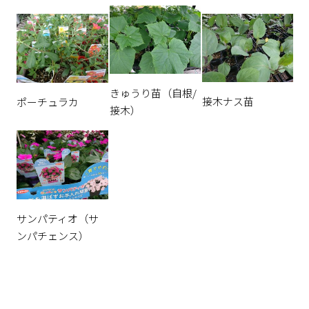
きゅうり苗（自根/
接木ナス苗
ポーチュラカ
接木）
サンパティオ（サ
ンパチェンス）